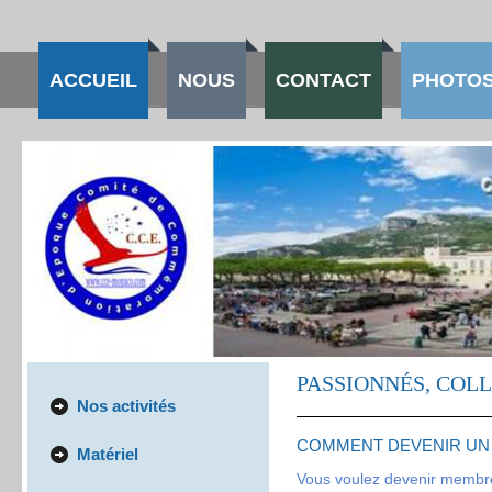
ACCUEIL
NOUS
CONTACT
PHOTOS
PASSIONNÉS, COL
Nos activités
COMMENT DEVENIR UN 
Matériel
Vous voulez devenir membre