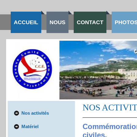
ACCUEIL
NOUS
CONTACT
PHOTOS
NOS ACTIVI
Nos activités
Commémorations 
Matériel
civiles.