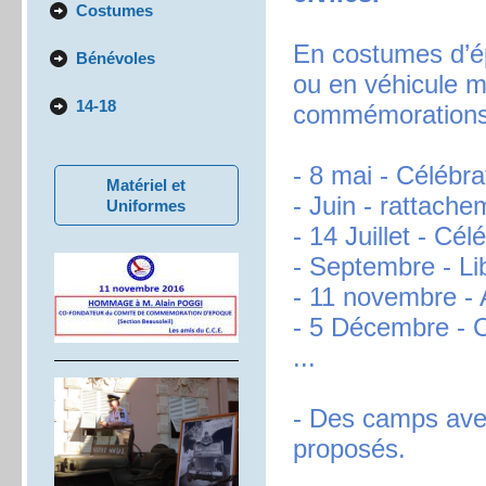
Costumes
En costumes d’ép
Bénévoles
ou en véhicule m
14-18
commémorations 
- 8 mai - Célébra
Matériel et
- Juin - rattac
Uniformes
- 14 Juillet - Cé
- Septembre - Li
- 11 novembre - 
- 5 Décembre - C
...
- Des camps ave
proposés.