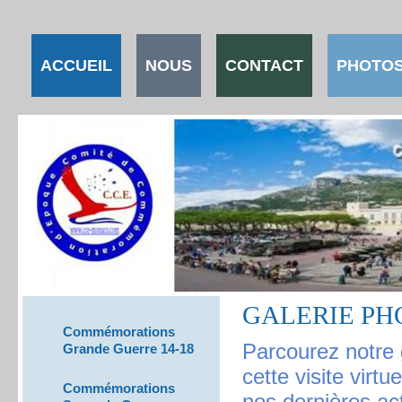
ACCUEIL
NOUS
CONTACT
PHOTOS
GALERIE PH
Commémorations
Parcourez notre
Grande Guerre 14-18
cette visite virt
Commémorations