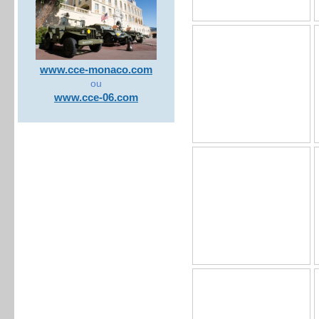
www.cce-monaco.com
ou
www.cce-06.com